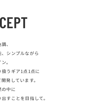
CEPT
色調、
能、シンプルながら
イン。
扱うギア1点1点に
て開発しています。
然の中に
り出すことを目指して。