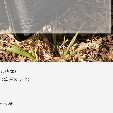
モール熊本）
HOW（幕張メッセ）
へ🏕️