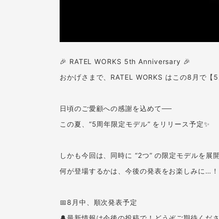
🎉 RATEL WORKS 5th Anniversary 🎉
おかげさまで、RATEL WORKS はこの8月で【
日頃のご愛顧への感謝を込めて──
この夏、“5周年限定モデル” をリリース予定✨
しかも今回は、同時に “2つ” の限定モデルを展開
何が登場するかは、今後の発表をお楽しみに…！
📅8月中、順次発表予定
🔔最新情報は今後の投稿で！どうぞご期待くだ