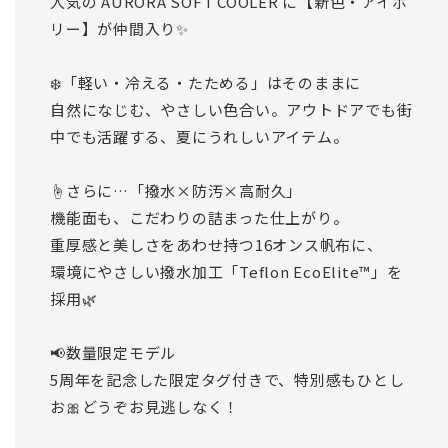
人気の AURORA SOFT COOLER に【新色・アイボ
リー】が仲間入り✨
❄️「軽い・冷える・たためる」はそのままに
自然になじむ、やさしい色合い。アウトドアでも街
中でも活躍する、夏にうれしいアイテム。
☝️さらに…「撥水×防汚×高耐久」
機能面も、こだわりの詰まった仕上がり。
重厚感と美しさをあわせ持つ16オンス帆布に、
環境にやさしい撥水加工「Teflon EcoElite™」を
採用🌿
📢数量限定モデル
5周年を記念した限定タグ付きで、特別感もひとし
お🎀どうぞお見逃しなく！