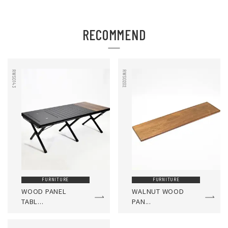
RECOMMEND
RWS0143
RWS0202
FURNITURE
FURNITURE
WOOD PANEL
WALNUT WOOD
TABL...
PAN...