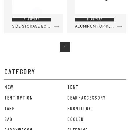
FURNITURE
FURNITURE
SIDE STORAGE BO...
ALUMINUM TOP PL...
1
CATEGORY
NEW
TENT
TENT OPTION
GEAR･ACCESSORY
TARP
FURNITURE
BAG
COOLER
CARRYWAGON
SLEEPING