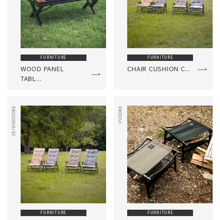
FURNITURE
FURNITURE
WOOD PANEL
CHAIR CUSHION C...
TABL...
RWS0226GR/BE
RWS0146
FURNITURE
FURNITURE