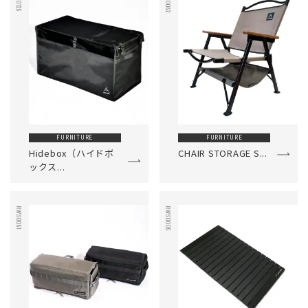
RWS0125
RWS0082
FURNITURE
FURNITURE
Hidebox（ハイドボ
CHAIR STORAGE S...
ックス...
RWS0081
RWS0005