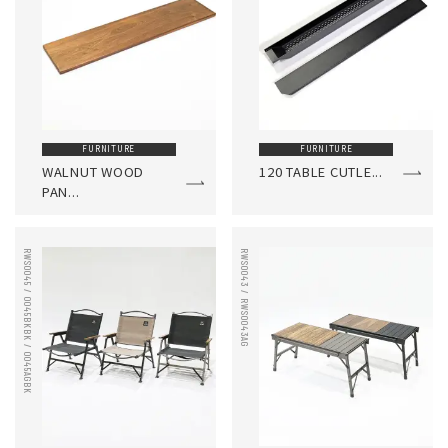
FURNITURE
FURNITURE
WALNUT WOOD
120 TABLE CUTLE...
PAN...
RWS0045 / 0045BKBK / 0045AGBK
RWS0043 / RWS0043AG