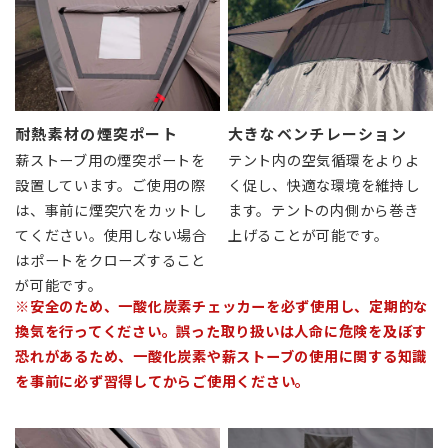
耐熱素材の煙突ポート
大きなベンチレーション
薪ストーブ用の煙突ポートを
テント内の空気循環をよりよ
設置しています。ご使用の際
く促し、快適な環境を維持し
は、事前に煙突穴をカットし
ます。テントの内側から巻き
てください。使用しない場合
上げることが可能です。
はポートをクローズすること
が可能です。
※安全のため、一酸化炭素チェッカーを必ず使用し、定期的な
換気を行ってください。誤った取り扱いは人命に危険を及ぼす
恐れがあるため、一酸化炭素や薪ストーブの使用に関する知識
を事前に必ず習得してからご使用ください。