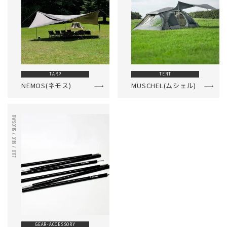
TARP
TENT
NEMOS(ネモス)
MUSCHEL(ムシェル)
RWS0115 / 0116 / 0117
GEAR･ACCESSORY